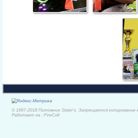
© 1997-2018 Питомник Staier's. Запрещается копирование
Работает на ::FireColt