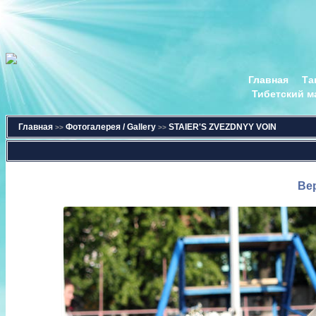
Главная
Та
Тибетский м
Главная
Фотогалерея / Gallery
STAIER'S ZVEZDNYY VOIN
>>
>>
Ве