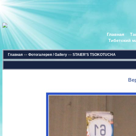
Главная
Та
Тибетский м
Главная
Фотогалерея / Gallery
STAIER'S TSOKOTUCHA
>>
>>
Ве