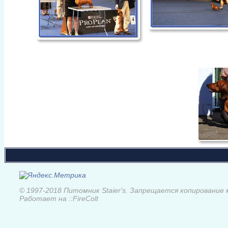
© 1997-2018 Питомник Staier's. Запрещается копирование
Работает на ::FireColt