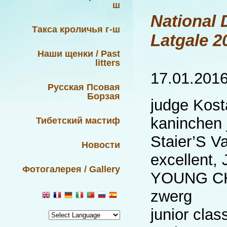
ш
National 
Такса кроличья г-ш
Latgale 2
Наши щенки / Past
litters
17.01.2016
Русская Псовая
Борзая
judge Kost
kaninchen 
Тибетский мастиф
Staier’S V
Новости
excellent
Фотогалерея / Gallery
YOUNG CH
zwerg
junior clas