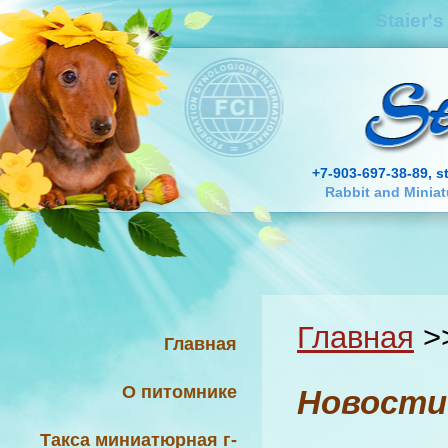
Staier'
+7-903-697-38-89, s
Rabbit and Minia
Главная
>
Главная
О питомнике
Новости
Такса миниатюрная г-