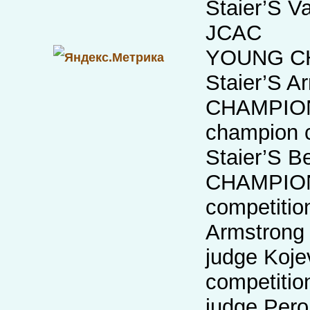
Staier’S Va
JCAC
YOUNG CH
Staier’S A
CHAMPION 
champion 
Staier’S 
CHAMPION 
competition
Armstrong 
judge Koje
competitio
judge Pero